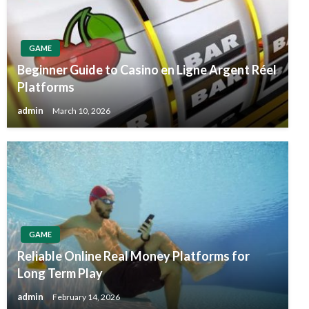
GAME
Beginner Guide to Casino en Ligne Argent Réel
Platforms
admin
March 10, 2026
GAME
Reliable Online Real Money Platforms for
Long Term Play
admin
February 14, 2026