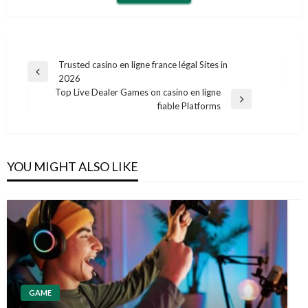
Post
Trusted casino en ligne france légal Sites in
Previous
2026
navigation
Post
Top Live Dealer Games on casino en ligne
Next
fiable Platforms
Post
YOU MIGHT ALSO LIKE
GAME